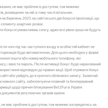
 казино, не має проблем із доступом, тож можемо
в, розміщених на ній, в тому числі вітальних.
на березень 2025 на сайті всього дві бонусні пропозиції, що
сегменту азартних розваг.
ти бонусні умови немає сенсу, адже все рівно гроші не будуть
ісля чого під час наступного входу в особистий кабінет не
авторизація буде автоматичною. Для цього необхідно у формі
ронної пошти або номер мобільного телефону, які
ису, і ввести пароль. Після активації бонус буде нарахований
икористання відповідно до правил акції. Щоб отримати бонус
сайті або увійдіть до існуючого облікового запису. Зазвичай
основного сайту, забезпечуючи плавний та безперервний
формації щодо причин блокування Bet2Fun в Україні
 документів регулюючих органів країни.
о, не має проблем із доступом, тож можемо зосередитись на