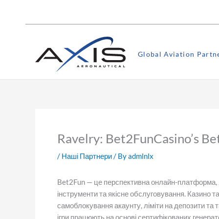
Skip
zle
jojobet
to
content
Global Aviation Partn
Ravelry: Bet2FunCasino’s B
/
Наші Партнери
/ By
admlnlx
Bet2Fun — це перспективна онлайн-платформа, як
інструменти та якісне обслуговування. Казино т
самоблокування акаунту, ліміти на депозити та 
ігри працюють на основі сертифікованих генерат