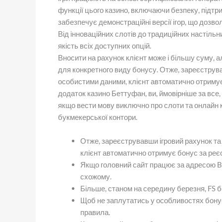
функції цього казино, включаючи безпеку, підтри
забезпечує демонстраційні версії ігор, що дозв
Від інноваційних слотів до традиційних настіль
якість всіх доступних опцій.
Вносити на рахунок клієнт може і більшу суму, 
для конкретного виду бонусу. Отже, зареєструва
особистими даними, клієнт автоматично отримує
додаток казино Беттуфан, ви, ймовірніше за все,
якщо вести мову виключно про слоти та онлайн ка
букмекерської контори.
Отже, зареєструвавши ігровий рахунок та 
клієнт автоматично отримує бонус за реє
Якщо головний сайт працює за адресою Be
схожому.
Більше, станом на середину березня, FS 
Щоб не заплутатись у особливостях бонусн
правила.