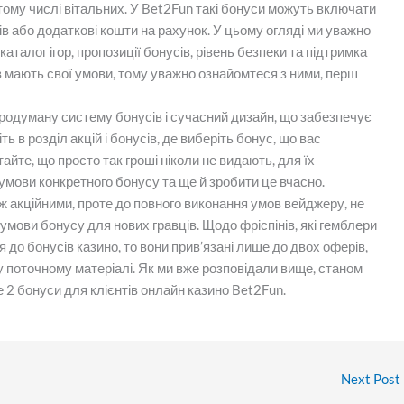
в тому числі вітальних. У Bet2Fun такі бонуси можуть включати
в або додаткові кошти на рахунок. У цьому огляді ми уважно
каталог ігор, пропозиції бонусів, рівень безпеки та підтримка
ів мають свої умови, тому уважно ознайомтеся з ними, перш
родуману систему бонусів і сучасний дизайн, що забезпечує
ь в розділ акцій і бонусів, де виберіть бонус, що вас
тайте, що просто так гроші ніколи не видають, для їх
 умови конкретного бонусу та ще й зробити це вчасно.
ж акційними, проте до повного виконання умов вейджеру, не
умови бонусу для нових гравців. Щодо фріспінів, які гемблери
до бонусів казино, то вони прив’язані лише до двох оферів,
 поточному матеріалі. Як ми вже розповідали вище, станом
е 2 бонуси для клієнтів онлайн казино Bet2Fun.
Next Post