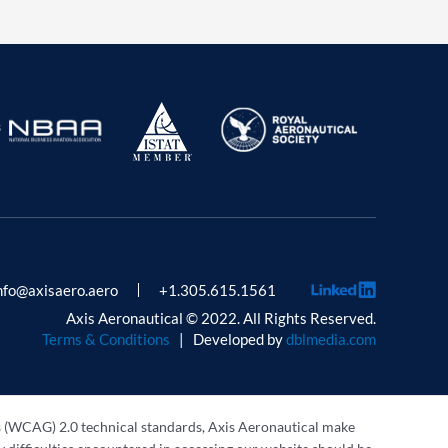
nfo@axisaero.aero
+1.305.615.1561
Axis Aeronautical © 2022. All Rights Reserved.
Terms & Conditions
| Developed by
dblmedia.com
s (WCAG) 2.0 technical standards, Axis Aeronautical make