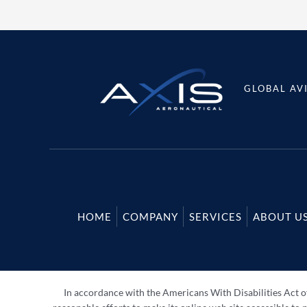
GLOBAL AV
HOME
COMPANY
SERVICES
ABOUT U
In accordance with the Americans With Disabilities Act 