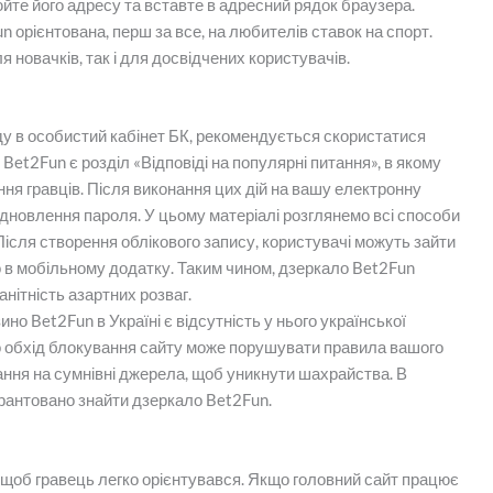
йте його адресу та вставте в адресний рядок браузера.
n орієнтована, перш за все, на любителів ставок на спорт.
 новачків, так і для досвідчених користувачів.
ду в особистий кабінет БК, рекомендується скористатися
Bet2Fun є розділ «Відповіді на популярні питання», в якому
ння гравців. Після виконання цих дій на вашу електронну
ідновлення пароля. У цьому матеріалі розглянемо всі способи
Після створення облікового запису, користувачі можуть зайти
бо в мобільному додатку. Таким чином, дзеркало Bet2Fun
анітність азартних розваг.
но Bet2Fun в Україні є відсутність у нього української
 що обхід блокування сайту може порушувати правила вашого
ння на сумнівні джерела, щоб уникнути шахрайства. В
арантовано знайти дзеркало Bet2Fun.
 щоб гравець легко орієнтувався. Якщо головний сайт працює